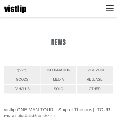
NEWS
すべて
INFORMATION
LIVE/EVENT
GOODS
MEDIA
RELEASE
FANCLUB
SOLO
OTHER
vistlip ONE MAN TOUR［Ship of Theseus］TOUR
FINAL 来場者特典 決定！