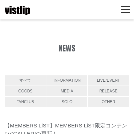
NEWS
すべて
INFORMATION
LIVE/EVENT
GOODS
MEDIA
RELEASE
FANCLUB
SOLO
OTHER
【MEMBERS LiST】MEMBERS LiST限定コンテン
ツ<GALLERY>更新！