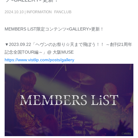
2024
.
10
.
10
|
INFORMATION
FANCLUB
MEMBERS LiST限定コンテンツ<GALLERY>更新！
▼2023.09.22「ヘヴンのお祭り☆天まで飛ぼう！！ ～創刊21周年
記念全国TOUR編～」@ 大阪MUSE
https://www.vistlip.com/posts/gallery