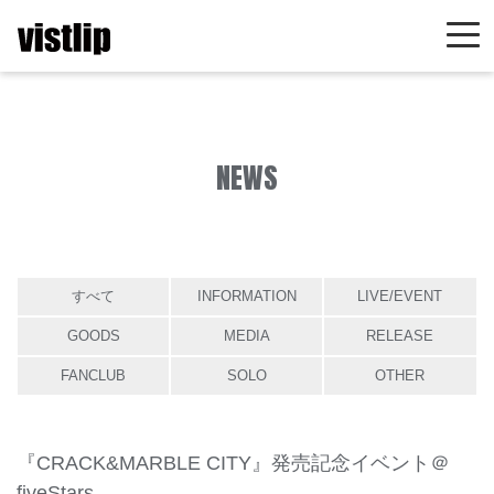
NEWS
すべて
INFORMATION
LIVE/EVENT
GOODS
MEDIA
RELEASE
FANCLUB
SOLO
OTHER
『CRACK&MARBLE CITY』発売記念イベント＠
fiveStars