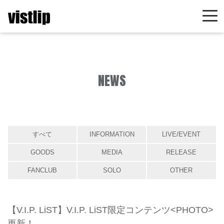
NEWS
すべて
INFORMATION
LIVE/EVENT
GOODS
MEDIA
RELEASE
FANCLUB
SOLO
OTHER
【V.I.P. LiST】V.I.P. LiST限定コンテンツ<PHOTO>
更新！