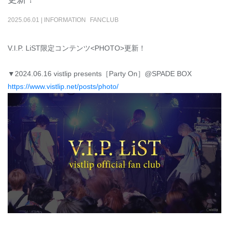
2025
.
06
.
01
|
INFORMATION
FANCLUB
V.I.P. LiST限定コンテンツ<PHOTO>更新！
▼2024.06.16 vistlip presents［Party On］@SPADE BOX
https://www.vistlip.net/posts/photo/