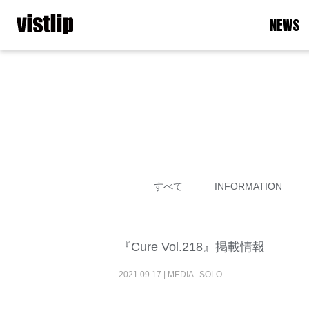
NEWS
すべて
INFORMATION
『Cure Vol.218』掲載情報
2021
.
09
.
17
|
MEDIA
SOLO