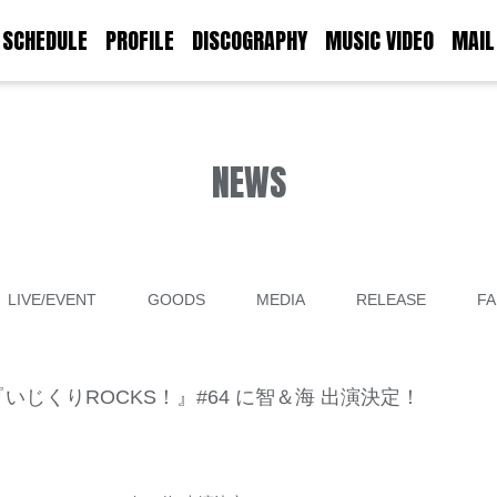
SCHEDULE
PROFILE
DISCOGRAPHY
MUSIC VIDEO
MAIL
NEWS
LIVE/EVENT
GOODS
MEDIA
RELEASE
FA
『いじくりROCKS！』#64 に智＆海 出演決定！