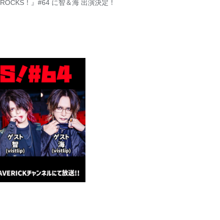
ROCKS！』#64 に智＆海 出演決定！