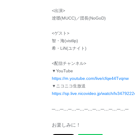
<出演>
逹瑯(MUCC)／団長(NoGoD)
<ゲスト>
智・海(vistlip)
希・LiN(ユナイト)
<配信チャンネル>
▼YouTube
https://m.youtube.com/live/cfqe44Tvqnw
▼ニコニコ生放送
https://sp.live.nicovideo.jp/watch/lv347922
─…─…─…─…─…─…─…─…─…─
お楽しみに！