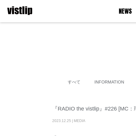
NEWS
すべて
INFORMATION
『RADIO the vistlip』#2
2023
.
12
.
25
|
MEDIA