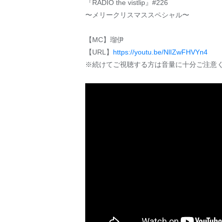
『RADIO the vistlip』#226
〜メリークリスマススペシャル〜
【MC】瑠伊
【URL】
https://youtu.be/NlIZwFHVYn4
※続けてご視聴する方は音量に十分ご注意