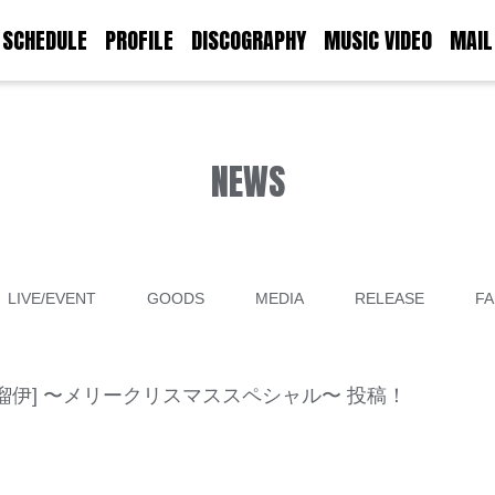
SCHEDULE
PROFILE
DISCOGRAPHY
MUSIC VIDEO
MAIL
NEWS
LIVE/EVENT
GOODS
MEDIA
RELEASE
FA
26 [MC：瑠伊] 〜メリークリスマススペシャル〜 投稿！