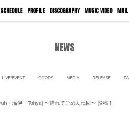
SCHEDULE
PROFILE
DISCOGRAPHY
MUSIC VIDEO
MAIL
NEWS
LIVE/EVENT
GOODS
MEDIA
RELEASE
FA
 [MC：Yuh・瑠伊・Tohya] 〜遅れてごめんね回〜 投稿！