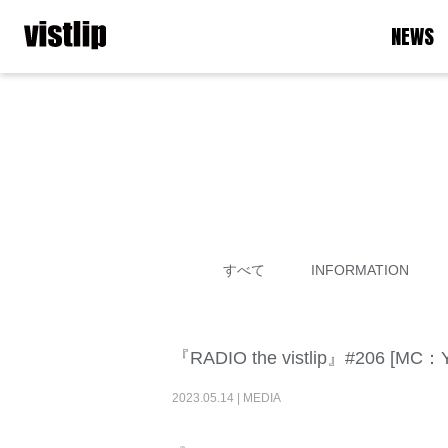
NEWS
すべて
INFORMATION
『RADIO the vistlip』#206
2023
.
05
.
14
|
MEDIA