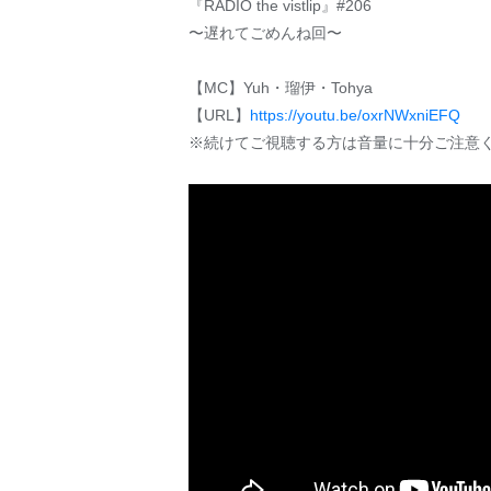
『RADIO the vistlip』#206
〜遅れてごめんね回〜
【MC】Yuh・瑠伊・Tohya
【URL】
https://youtu.be/oxrNWxniEFQ
※続けてご視聴する方は音量に十分ご注意