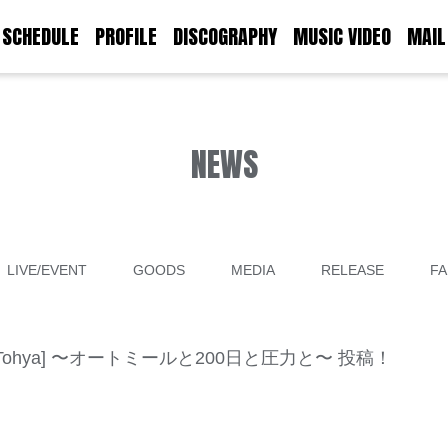
SCHEDULE
PROFILE
DISCOGRAPHY
MUSIC VIDEO
MAIL
NEWS
LIVE/EVENT
GOODS
MEDIA
RELEASE
FA
 [MC：Tohya] 〜オートミールと200日と圧力と〜 投稿！