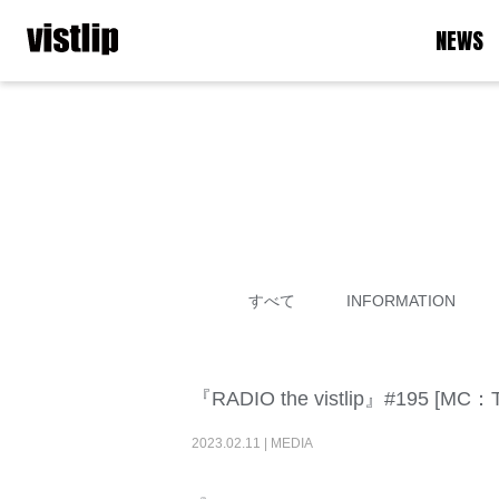
NEWS
すべて
INFORMATION
『RADIO the vistlip』#195
2023
.
02
.
11
|
MEDIA