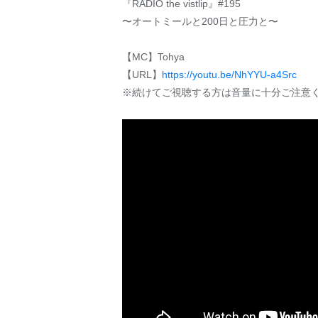
『RADIO the vistlip』#195
〜オートミールと200日と圧力と〜
【MC】Tohya
【URL】
https://youtu.be/NhYYU-a4Src
※続けてご視聴する方は音量に十分ご注意