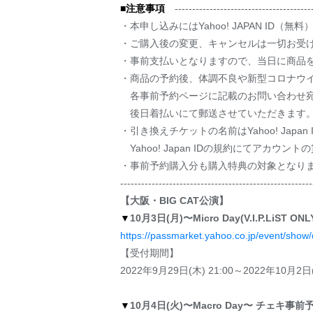
■注意事項
----------------------------------------
・本申し込みにはYahoo! JAPAN ID（
・ご購入後の変更、キャンセルは一切お受
・事前支払いとなりますので、当日に商品
・商品の予約後、体調不良や新型コロナウ
各事前予約ページに記載のお問い合わせ宛
後日着払いにて郵送させていただきます。
・引き換えチケットの名前はYahoo! Japa
Yahoo! Japan IDの規約にてア
・事前予約購入分も購入特典の対象となり
-------------------------------------------------------
【大阪・BIG CAT公演】
▼
10月3日(月)〜Micro Day(V.I.P.LiS
https://passmarket.yahoo.co.jp/event/show
【受付期間】
2022年9月29日(木) 21:00～2022年10月2日(
▼
10月4日(火)〜Macro Day〜 チェキ事