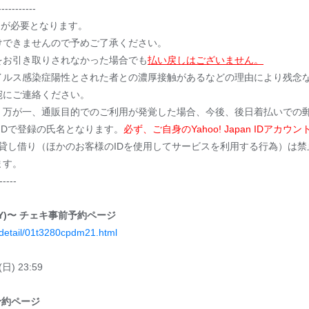
----------
無料）が必要となります。
けできませんので予めご了承ください。
をお引き取りされなかった場合でも
払い戻しはございません。
イルス感染症陽性とされた者との濃厚接触があるなどの理由により残念
にご連絡ください。
万が一、通販目的でのご利用が発覚した場合、今後、後日着払いでの
n IDで登録の氏名となります。
必ず、ご自身のYahoo! Japan IDア
カウントの貸し借り（ほかのお客様のIDを使用してサービスを利用する行為）
ます。
-----
T ONLY)〜 チェキ事前予約ページ
/detail/01t3280cpdm21.html
日) 23:59
前予約ページ