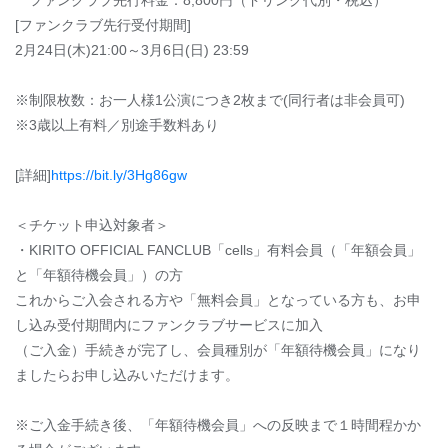
ファンクラブ先行料金：8,800円（ドリンク代別・税込）
[ファンクラブ先行受付期間]
2月24日(木)21:00～3月6日(日) 23:59
※制限枚数：お一人様1公演につき2枚まで(同行者は非会員可)
※3歳以上有料／別途手数料あり
[詳細]
https://bit.ly/3Hg86gw
＜チケット申込対象者＞
・KIRITO OFFICIAL FANCLUB「cells」有料会員（「年額会員」
と「年額待機会員」）の方
これからご入会される方や「無料会員」となっている方も、お申
し込み受付期間内にファンクラブサービスに加入
（ご入金）手続きが完了し、会員種別が「年額待機会員」になり
ましたらお申し込みいただけます。
※ご入金手続き後、「年額待機会員」への反映まで１時間程かか