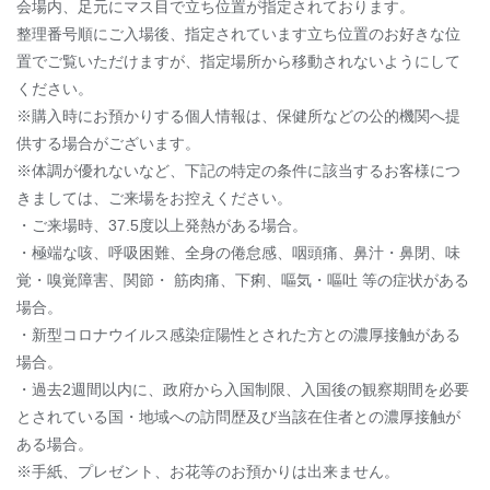
会場内、足元にマス目で立ち位置が指定されております。
整理番号順にご入場後、指定されています立ち位置のお好きな位
置でご覧いただけますが、指定場所から移動されないようにして
ください。
※購入時にお預かりする個人情報は、保健所などの公的機関へ提
供する場合がございます。
※体調が優れないなど、下記の特定の条件に該当するお客様につ
きましては、ご来場をお控えください。
・ご来場時、37.5度以上発熱がある場合。
・極端な咳、呼吸困難、全身の倦怠感、咽頭痛、鼻汁・鼻閉、味
覚・嗅覚障害、関節・ 筋肉痛、下痢、嘔気・嘔吐 等の症状がある
場合。
・新型コロナウイルス感染症陽性とされた方との濃厚接触がある
場合。
・過去2週間以内に、政府から入国制限、入国後の観察期間を必要
とされている国・地域への訪問歴及び当該在住者との濃厚接触が
ある場合。
※手紙、プレゼント、お花等のお預かりは出来ません。