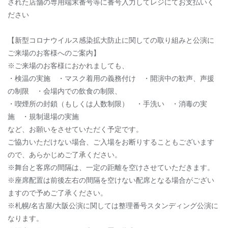
された店舗の専用端末番号等に番号入力してレジにてお支払いく
ださい
【新型コロナウイルス感染拡大防止に関しての取り組みと公演に
ご来場のお客様へのご案内】
※ご来場のお客様におかれましても、
・検温の実施 ・マスク着用の義務付け ・開演中の歓声、声援
の制限 ・会場内での飲食の制限、
・喫煙所の封鎖（もしくは人数制限） ・手洗い ・消毒の実
施 ・規制退場の実施
など、お願いをさせていただく予定です。
ご協力いただけない場合、ご入場をお断りすることもございます
ので、あらかじめご了承ください。
※舞台と客席の間隔は、一定の距離を空けさせていただきます。
※座席配置は前後左右の間隔を空けない配席となる場合がござい
ますので予めご了承ください。
※札幌/名古屋/大阪公演に関しては整理番号スタンディング公演に
なります。