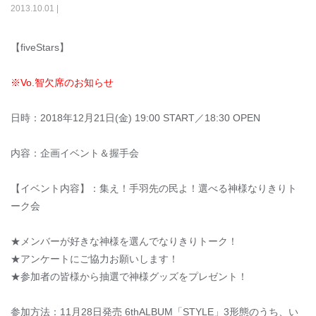
2013
.
10
.
01
|
【fiveStars】
※Vo.智欠席のお知らせ
日時：2018年12月21日(金) 19:00 START／18:30 OPEN
内容：企画イベント＆握手会
【イベント内容】：集え！手羽先の民よ！選べる神様なりきりト
ーク会
★メンバーが好きな神様を選んでなりきりトーク！
★アンケートにご協力お願いします！
★参加者の皆様から抽選で神様グッズをプレゼント！
参加方法：11月28日発売 6thALBUM「STYLE」3形態のうち、い