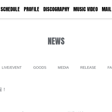
SCHEDULE
PROFILE
DISCOGRAPHY
MUSIC VIDEO
MAIL
NEWS
LIVE/EVENT
GOODS
MEDIA
RELEASE
FA
報！