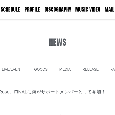
SCHEDULE
PROFILE
DISCOGRAPHY
MUSIC VIDEO
MAIL
NEWS
LIVE/EVENT
GOODS
MEDIA
RELEASE
FA
r the Rose』FINALに海がサポートメンバーとして参加！