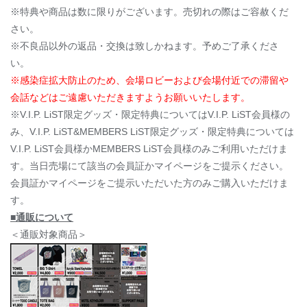
※特典や商品は数に限りがございます。売切れの際はご容赦くだ
さい。
※不良品以外の返品・交換は致しかねます。予めご了承くださ
い。
※感染症拡大防止のため、会場ロビーおよび会場付近での滞留や
会話などはご遠慮いただきますようお願いいたします。
※V.I.P. LiST限定グッズ・限定特典についてはV.I.P. LiST会員様の
み、V.I.P. LiST&MEMBERS LiST限定グッズ・限定特典については
V.I.P. LiST会員様かMEMBERS LiST会員様のみご利用いただけま
す。当日売場にて該当の会員証かマイページをご提示ください。
会員証かマイページをご提示いただいた方のみご購入いただけま
す。
■通販について
＜通販対象商品＞