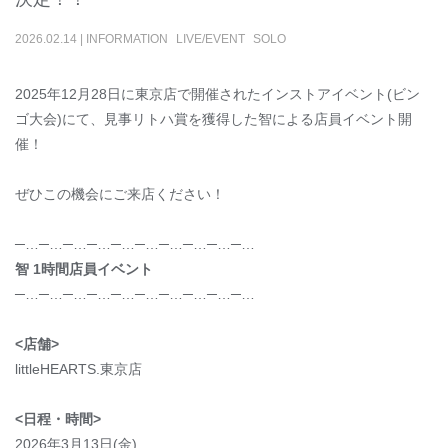
2026
.
02
.
14
|
INFORMATION
LIVE/EVENT
SOLO
2025年12月28日に東京店で開催されたインストアイベント(ビン
ゴ大会)にて、見事リトハ賞を獲得した智による店員イベント開
催！
ぜひこの機会にご来店ください！
─…─…─…─…─…─…─…─…─…─…
智 1時間店員イベント
─…─…─…─…─…─…─…─…─…─…
<店舗>
littleHEARTS.東京店
<日程・時間>
2026年3月13日(金)