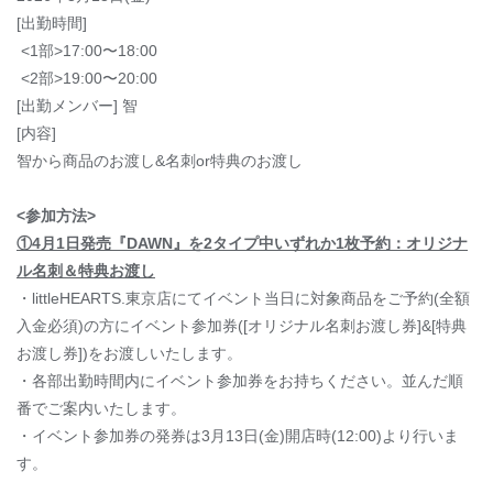
[出勤時間]
<1部>17:00〜18:00
<2部>19:00〜20:00
[出勤メンバー] 智
[内容]
智から商品のお渡し&名刺or特典のお渡し
<参加方法>
①4月1日発売『DAWN』を2タイプ中いずれか1枚予約：オリジナ
ル名刺＆特典お渡し
・littleHEARTS.東京店にてイベント当日に対象商品をご予約(全額
入金必須)の方にイベント参加券([オリジナル名刺お渡し券]&[特典
お渡し券])をお渡しいたします。
・各部出勤時間内にイベント参加券をお持ちください。並んだ順
番でご案内いたします。
・イベント参加券の発券は3月13日(金)開店時(12:00)より行いま
す。