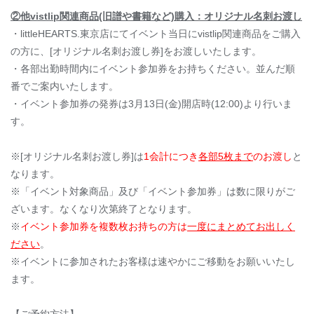
②他vistlip関連商品(旧譜や書籍など)購入：オリジナル名刺お
渡し
・littleHEARTS.東京店にてイベント当日にvistlip関連商品をご購入
の方に、[オリジナル名刺お渡し券]をお渡しいたします。
・各部出勤時間内にイベント参加券をお持ちください。並んだ順
番でご案内いたします。
・イベント参加券の発券は3月13日(金)開店時(12:00)より行いま
す。
※[オリジナル名刺お渡し券]は
1会計につき
各部5枚まで
のお渡し
と
なります。
※「イベント対象商品」及び「イベント参加券」は数に限りがご
ざいます。なくなり次第終了となります。
※
イベント参加券を複数枚お持ちの方は
一度にまとめてお出しく
ださい
。
※イベントに参加されたお客様は速やかにご移動をお願いいたし
ます。