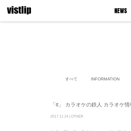
NEWS
すべて
INFORMATION
「It」 カラオケの鉄人 カラオケ
2017
.
11
.
24
|
OTHER