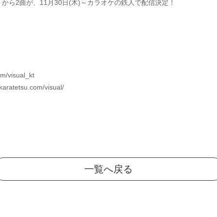
」から2曲が、11月30日(木)～カラオケの鉄人で配信決定！
/visual_kt
etsu.com/visual/
一覧へ戻る