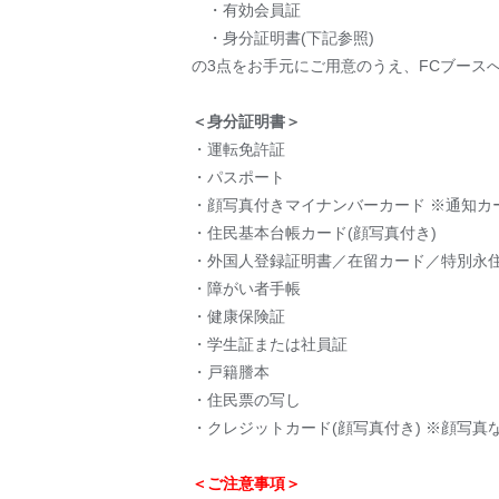
・有効会員証
・身分証明書(下記参照)
の3点をお手元にご用意のうえ、FCブース
＜身分証明書＞
・運転免許証
・パスポート
・顔写真付きマイナンバーカード ※通知カ
・住民基本台帳カード(顔写真付き)
・外国人登録証明書／在留カード／特別永
・障がい者手帳
・健康保険証
・学生証または社員証
・戸籍謄本
・住民票の写し
・クレジットカード(顔写真付き) ※顔写真
＜ご注意事項＞