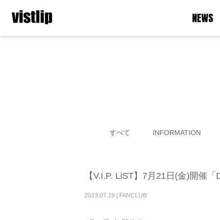
NEWS
すべて
INFORMATION
【V.I.P. LiST】7月21日(金)
2023
.
07
.
19
|
FANCLUB