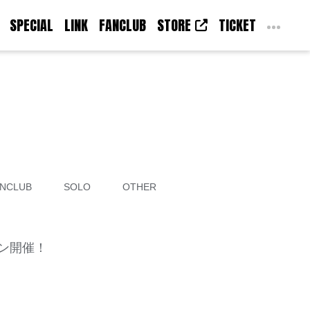
SPECIAL
LINK
FANCLUB
STORE
TICKET
NCLUB
SOLO
OTHER
ペーン開催！