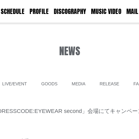
SCHEDULE
PROFILE
DISCOGRAPHY
MUSIC VIDEO
MAIL
NEWS
LIVE/EVENT
GOODS
MEDIA
RELEASE
FA
開催「DRESSCODE:EYEWEAR second」会場にてキャン