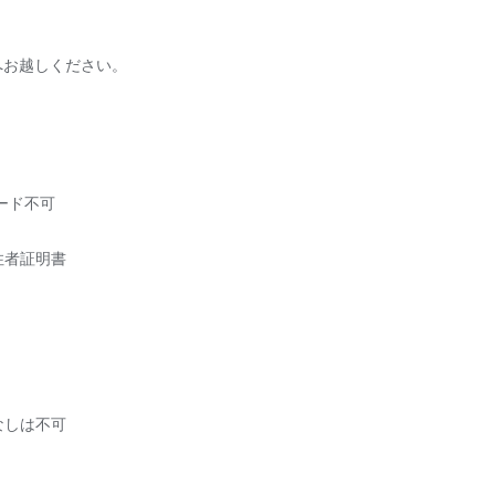
へお越しください。
ード不可
住者証明書
なしは不可