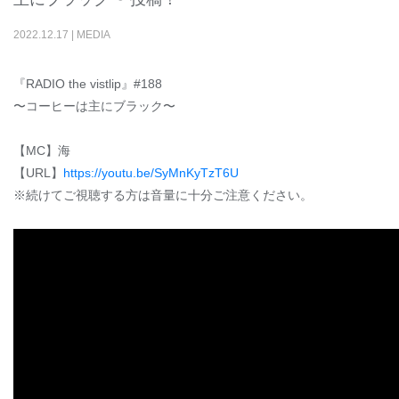
2022
.
12
.
17
|
MEDIA
『RADIO the vistlip』#188
〜コーヒーは主にブラック〜
【MC】海
【URL】
https://youtu.be/SyMnKyTzT6U
※続けてご視聴する方は音量に十分ご注意ください。