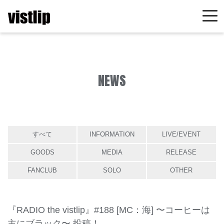
NEWS
すべて
INFORMATION
LIVE/EVENT
GOODS
MEDIA
RELEASE
FANCLUB
SOLO
OTHER
『RADIO the vistlip』#188 [MC：海] 〜コーヒーは
主にブラック〜 投稿！