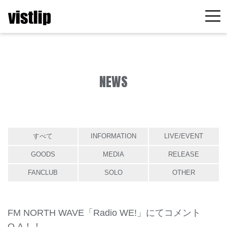
NEWS
すべて
INFORMATION
LIVE/EVENT
GOODS
MEDIA
RELEASE
FANCLUB
SOLO
OTHER
FM NORTH WAVE「Radio WE!」にてコメント
O.A！！