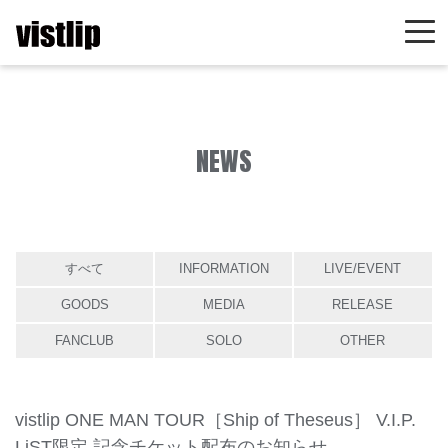
NEWS
すべて
INFORMATION
LIVE/EVENT
GOODS
MEDIA
RELEASE
FANCLUB
SOLO
OTHER
vistlip ONE MAN TOUR［Ship of Theseus］ V.I.P.
LiST限定 記念チケット配布のお知らせ