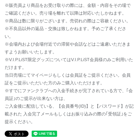
※販売員より商品をお受け取りの際には、金額・内容をその場で
ご確認ください。売り場を離れて以降は対応いたしかねます。
※商品は数に限りがございます。売切れの際はご容赦ください。
※不良品以外の返品・交換は致しかねます。予めご了承くださ
い。
※会場内および会場付近での滞留や会話などはご遠慮いただきま
すようお願いいたします。
※V.I.P.LiST限定グッズについてはV.I.P.LiST会員様のみご利用いた
だけます。
当日売場にてマイページもしくは会員証をご提示ください。会員
証をご提示いただいた方のみご購入いただけます。
※すでにファンクラブへの入金手続きが完了されている方で、｢会
員証｣のご提示が出来ない方は、
ご入金後に配信している、【会員番号(ID)】と【パスワード】が記
載された 入会完了メールもしくはお振り込みの際の｢受領証｣をご
提示ください。