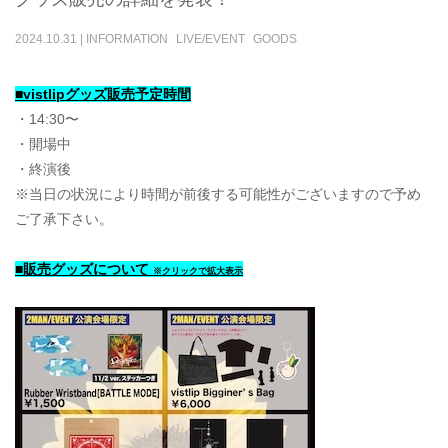
2024
.
10
.
31
|
INFORMATION
LIVE/EVENT
GOODS
■vistlipグッズ販売予定時間
・14:30〜
・開場中
・終演後
※当日の状況により時間が前後する可能性がございますので予め
ご了承下さい。
■販売グッズについて
※クリックで拡大表示