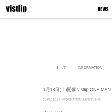
NEWS
すべて
INFORMATION
1月18日(土)開催 vistlip ONE 
2025
.
01
.
17
|
INFORMATION
LIVE/EVENT