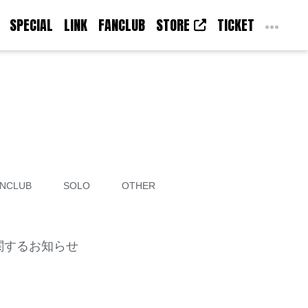
SPECIAL
LINK
FANCLUB
STORE
TICKET
NCLUB
SOLO
OTHER
特典に関するお知らせ