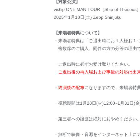
【対象公演】
vistlip ONE MAN TOUR［Ship of Theseu
2025年1月18日(土) Zepp Shinjuku
【来場者特典について】
・来場者特典は「ご退出時にお１人様お１
複数席のご購入、同伴の方の分等の理由で
・ご退出時に必ずお受け取りください。
ご退出後の再入場および事後の対応は出
・
終演後の配布
になりますので、来場者特
・視聴期間は1月28日(火)12:00~1月31
・第三者への譲渡は絶対におやめください
・無断で映像・音源をインターネット上に