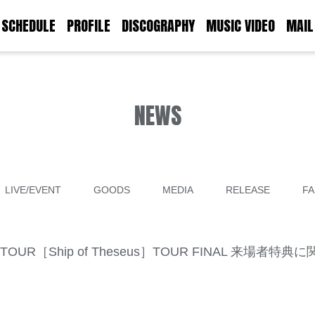
SCHEDULE
PROFILE
DISCOGRAPHY
MUSIC VIDEO
MAIL
NEWS
LIVE/EVENT
GOODS
MEDIA
RELEASE
FA
MAN TOUR［Ship of Theseus］TOUR FINAL 来場者