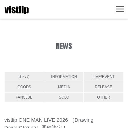
NEWS
すべて
INFORMATION
LIVE/EVENT
GOODS
MEDIA
RELEASE
FANCLUB
SOLO
OTHER
vistlip ONE MAN LIVE 2026 ［Drawing
Dawn:Glazing］開催決定！