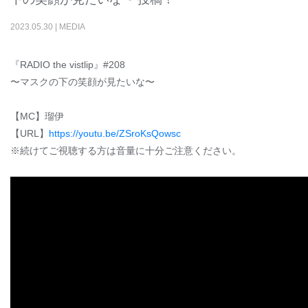
2023
.
05
.
30
|
MEDIA
『RADIO the vistlip』#208
〜マスクの下の笑顔が見たいな〜
【MC】瑠伊
【URL】
https://youtu.be/ZSroKsQowsc
※続けてご視聴する方は音量に十分ご注意ください。