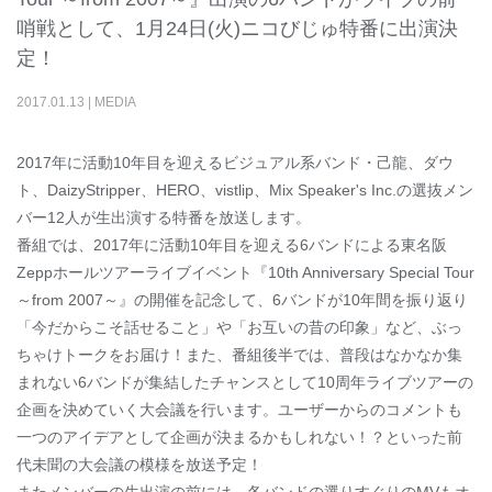
哨戦として、1月24日(火)ニコびじゅ特番に出演決
定！
2017
.
01
.
13
|
MEDIA
2017年に活動10年目を迎えるビジュアル系バンド・己龍、ダウ
ト、DaizyStripper、HERO、vistlip、Mix Speaker's Inc.の選抜メン
バー12人が生出演する特番を放送します。
番組では、2017年に活動10年目を迎える6バンドによる東名阪
Zeppホールツアーライブイベント『10th Anniversary Special Tour
～from 2007～』の開催を記念して、6バンドが10年間を振り返り
「今だからこそ話せること」や「お互いの昔の印象」など、ぶっ
ちゃけトークをお届け！また、番組後半では、普段はなかなか集
まれない6バンドが集結したチャンスとして10周年ライブツアーの
企画を決めていく大会議を行います。ユーザーからのコメントも
一つのアイデアとして企画が決まるかもしれない！？といった前
代未聞の大会議の模様を放送予定！