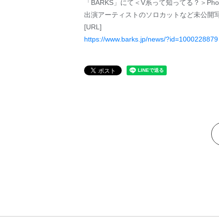
「BARKS」にて＜V系って知ってる？＞Photo 
出演アーティストのソロカットなど未公開写
[URL]
https://www.barks.jp/news/?id=1000228879