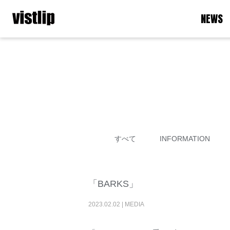
NEWS
すべて
INFORMATION
「BARKS」
2023
.
02
.
02
|
MEDIA