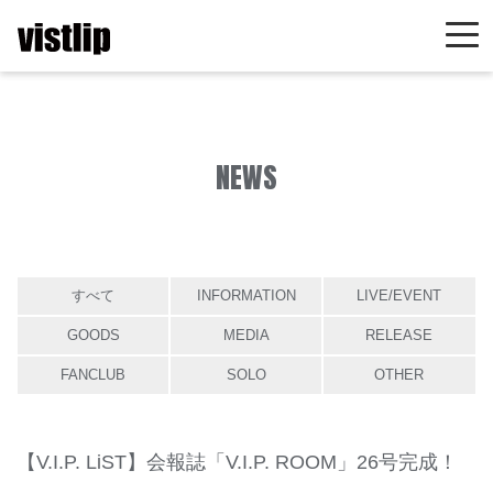
NEWS
すべて
INFORMATION
LIVE/EVENT
GOODS
MEDIA
RELEASE
FANCLUB
SOLO
OTHER
【V.I.P. LiST】会報誌「V.I.P. ROOM」26号完成！