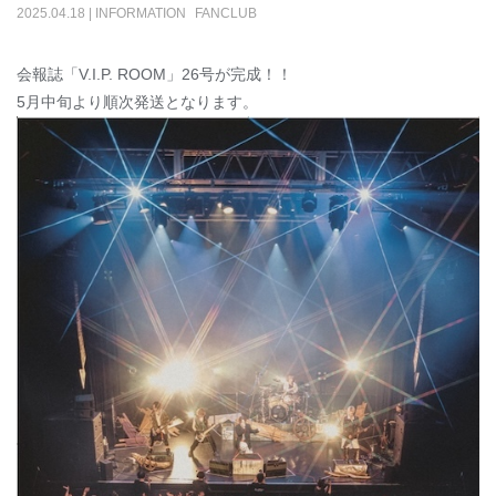
2025
.
04
.
18
|
INFORMATION
FANCLUB
会報誌「V.I.P. ROOM」26号が完成！！
5月中旬より順次発送となります。