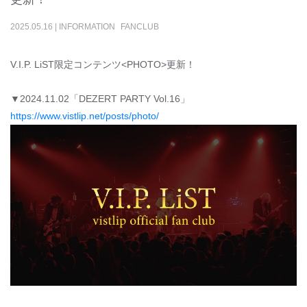
2025
.
05
.
16
|
INFORMATION
FANCLUB
V.I.P. LiST限定コンテンツ<PHOTO>更新！
▼2024.11.02「DEZERT PARTY Vol.16」
https://www.vistlip.net/posts/photo/