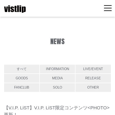
NEWS
すべて
INFORMATION
LIVE/EVENT
GOODS
MEDIA
RELEASE
FANCLUB
SOLO
OTHER
【V.I.P. LiST】V.I.P. LiST限定コンテンツ<PHOTO>
更新！