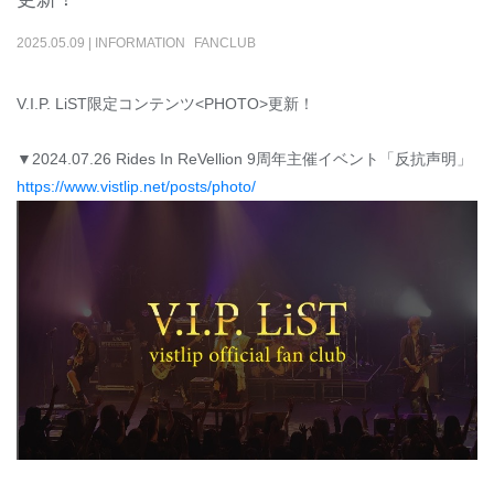
2025
.
05
.
09
|
INFORMATION
FANCLUB
V.I.P. LiST限定コンテンツ<PHOTO>更新！
▼2024.07.26 Rides In ReVellion 9周年主催イベント「反抗声明」
https://www.vistlip.net/posts/photo/