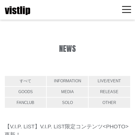
NEWS
すべて
INFORMATION
LIVE/EVENT
GOODS
MEDIA
RELEASE
FANCLUB
SOLO
OTHER
【V.I.P. LiST】V.I.P. LiST限定コンテンツ<PHOTO>
更新！