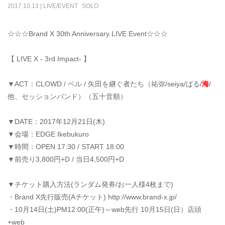
2017
.
10
.
13
|
LIVE/EVENT
SOLO
☆☆☆Brand X 30th Anniversary LIVE Event☆☆☆
【 LIVE X - 3rd Impact- 】
▼ACT：CLOWD / ベル / 矢田を継ぐ者たち（祐弥/seiya/ばる/
海
/
他、セッションバンド）（五十音順）
▼DATE：2017年12月21日(木)
▼会場：EDGE Ikebukuro
▼時間：OPEN 17:30 / START 18:00
▼前売り3,800円+D / 当日4,500円+D
▼チケット購入方法(ランダム発券/お一人様4枚まで)
・Brand X先行販売(Aチケット) http://www.brand-x.jp/
・10月14日(土)PM12:00(正午)～web先行 10月15日(日）店頭
+web