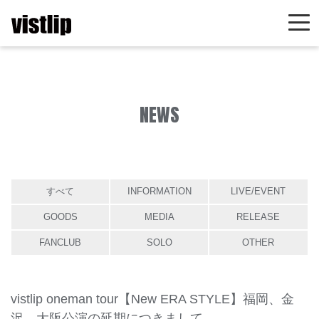
NEWS
すべて
INFORMATION
LIVE/EVENT
GOODS
MEDIA
RELEASE
FANCLUB
SOLO
OTHER
vistlip oneman tour【New ERA STYLE】福岡、金
沢、大阪公演の延期につきまして