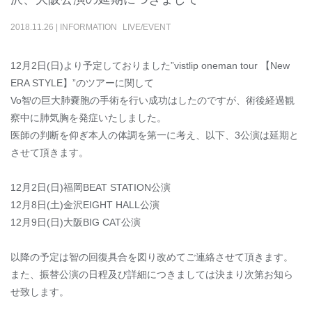
2018
.
11
.
26
|
INFORMATION
LIVE/EVENT
12月2日(日)より予定しておりました”vistlip oneman tour 【New
ERA STYLE】”のツアーに関して
Vo智の巨大肺嚢胞の手術を行い成功はしたのですが、術後経過観
察中に肺気胸を発症いたしました。
医師の判断を仰ぎ本人の体調を第一に考え、以下、3公演は延期と
させて頂きます。
12月2日(日)福岡BEAT STATION公演
12月8日(土)金沢EIGHT HALL公演
12月9日(日)大阪BIG CAT公演
以降の予定は智の回復具合を図り改めてご連絡させて頂きます。
また、振替公演の日程及び詳細につきましては決まり次第お知ら
せ致します。