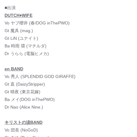
■出演
DUTCH♦WIFE
Vo ヤブ櫻井 (春/DOG inThePWO)
Gt 魔具 (mag.)
Gt LiN (ユナイト)
Ba 時雨 環 (マチルダ)
Dr うらら (電脳ヒメカ)
en BAND
Vo 秀人 (SPLENDID GOD GIRAFFE)
Gt 直 (DaizyStripper)
Gt 晴夜 (東京花嫁)
Ba メイ(DOG inThePWO)
Dr Nao (Alice Nine.)
キリストの涙BAND
Vo 団長 (NoGoD)