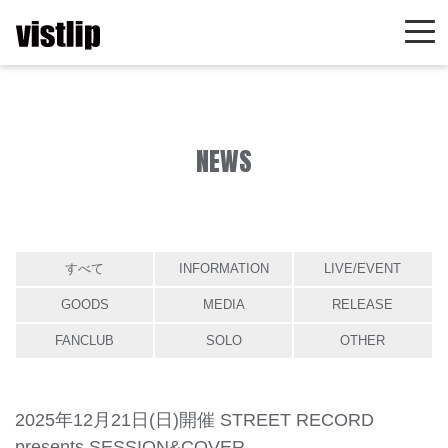
NEWS
すべて
INFORMATION
LIVE/EVENT
GOODS
MEDIA
RELEASE
FANCLUB
SOLO
OTHER
2025年12月21日(日)開催 STREET RECORD
presents SESSION&COVER