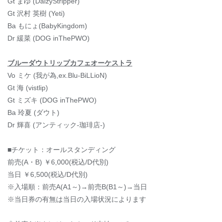
Gt まゆ (DaizyStripper)
Gt 沢村 英樹 (Yeti)
Ba もにょ(BabyKingdom)
Dr 緩菜 (DOG inThePWO)
ブルーダウトリップカフェオーケストラ
Vo ミケ (我が為,ex.Blu-BiLLioN)
Gt 海 (vistlip)
Gt ミズキ (DOG inThePWO)
Ba 玲夏 (ダウト)
Dr 輝喜 (アンティック-珈琲店-)
■チケット：オールスタンディング
前売(A・B) ￥6,000(税込/D代別)
当日 ￥6,500(税込/D代別)
※入場順：前売A(A1～)→前売B(B1～)→当日
※当日券の有無は当日の入場状況によります