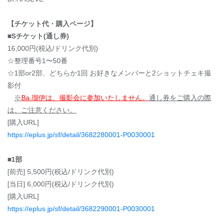
【チケット代・購入ページ】
■
Sチケット(通し券)
16,000円(税込/ドリンク代別)
☆整理番号1〜50番
☆1部or2部、どちらか1回 お好きなメンバーと2ショットチェキ撮
影付
※
Ba.瑠伊は、撮影会に参加いたしません。
通し券をご購入の際
は、ご注意ください。
[購入URL]
https://eplus.jp/sf/detail/3682280001-P0030001
■
1部
[前売] 5,500円(税込/ドリンク代別)
[当日] 6,000円(税込/ドリンク代別)
[購入URL]
https://eplus.jp/sf/detail/3682290001-P0030001