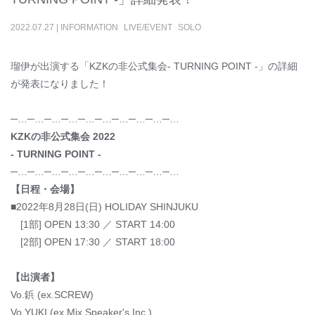
2022
.
07
.
27
|
INFORMATION
LIVE/EVENT
SOLO
瑠伊が出演する「KZKの非公式集会- TURNING POINT -」の詳細
が発表になりました！
─…─…─…─…─…─…─…─…─…─…
KZKの非公式集会 2022
- TURNING POINT -
─…─…─…─…─…─…─…─…─…─…
【日程・会場】
■2022年8月28日(日) HOLIDAY SHINJUKU
[1部] OPEN 13:30 ／ START 14:00
[2部] OPEN 17:30 ／ START 18:00
【出演者】
Vo.鋲 (ex.SCREW)
Vo.YUKI (ex.Mix Speaker's,Inc.)