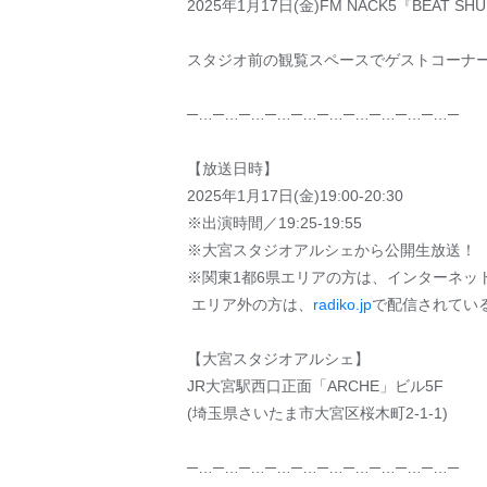
2025年1月17日(金)FM NACK5『BEAT
スタジオ前の観覧スペースでゲストコーナ
─…─…─…─…─…─…─…─…─…─…─
【放送日時】
2025年1月17日(金)19:00-20:30
※出演時間／19:25-19:55
※大宮スタジオアルシェから公開生放送！
※関東1都6県エリアの方は、インターネット
エリア外の方は、
radiko.jp
で配信されてい
【大宮スタジオアルシェ】
JR大宮駅西口正面「ARCHE」ビル5F
(埼玉県さいたま市大宮区桜木町2-1-1)
─…─…─…─…─…─…─…─…─…─…─