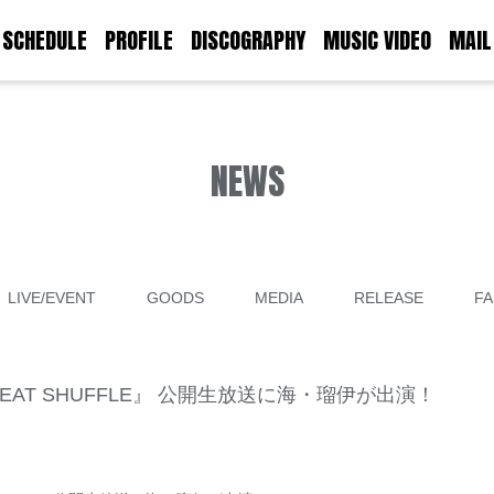
SCHEDULE
PROFILE
DISCOGRAPHY
MUSIC VIDEO
MAIL
NEWS
LIVE/EVENT
GOODS
MEDIA
RELEASE
FA
5『BEAT SHUFFLE』 公開生放送に海・瑠伊が出演！