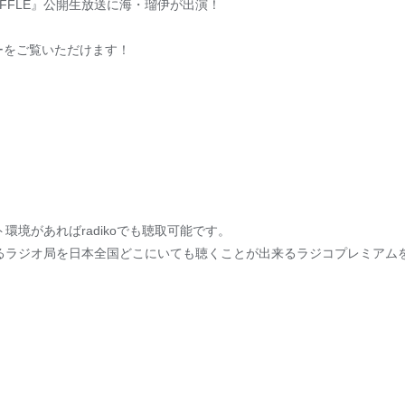
 SHUFFLE』公開生放送に海・瑠伊が出演！
ーをご覧いただけます！
環境があればradikoでも聴取可能です。
るラジオ局を日本全国どこにいても聴くことが出来るラジコプレミアム