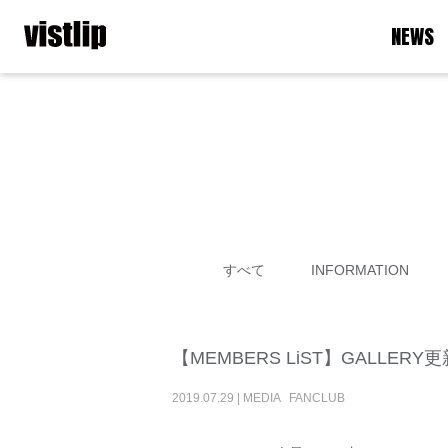
NEWS
すべて
INFORMATION
【MEMBERS LiST】GALLERY
2019
.
07
.
29
|
MEDIA
FANCLUB