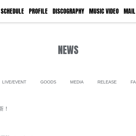
SCHEDULE
PROFILE
DISCOGRAPHY
MUSIC VIDEO
MAIL
NEWS
LIVE/EVENT
GOODS
MEDIA
RELEASE
FA
更新！