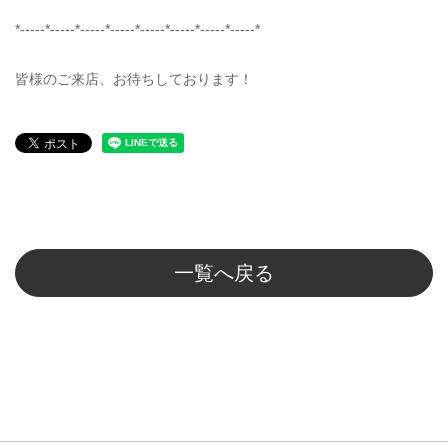
*-----*-----*-----*-----*-----*-----*-----*-----*
皆様のご来店、お待ちしております！
一覧へ戻る