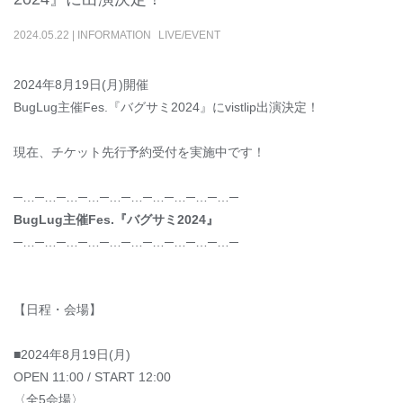
2024
.
05
.
22
|
INFORMATION
LIVE/EVENT
2024年8月19日(月)開催
BugLug主催Fes.『バグサミ2024』にvistlip出演決定！
現在、チケット先行予約受付を実施中です！
─…─…─…─…─…─…─…─…─…─…─
BugLug主催Fes.『バグサミ2024』
─…─…─…─…─…─…─…─…─…─…─
【日程・会場】
■2024年8月19日(月)
OPEN 11:00 / START 12:00
〈全5会場〉