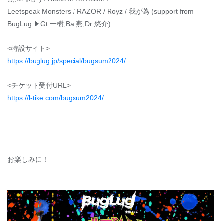
Leetspeak Monsters / RAZOR / Royz / 我が為 (support from
BugLug ▶Gt:一樹,Ba:燕,Dr:悠介)
<特設サイト>
https://buglug.jp/special/bugsum2024/
<チケット受付URL>
https://l-tike.com/bugsum2024/
─…─…─…─…─…─…─…─…─…─…
お楽しみに！