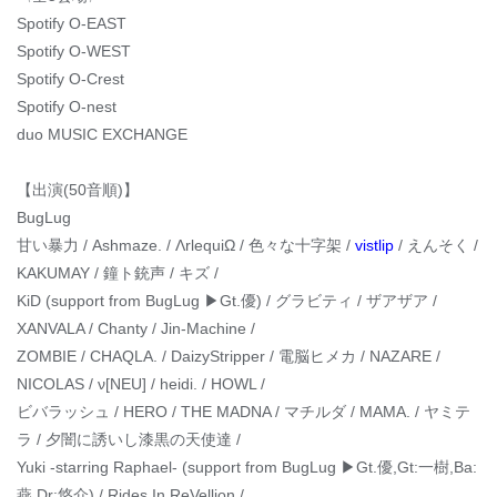
Spotify O-EAST
Spotify O-WEST
Spotify O-Crest
Spotify O-nest
duo MUSIC EXCHANGE
【出演(50音順)】
BugLug
甘い暴力 / Ashmaze. / ΛrlequiΩ / 色々な十字架 /
vistlip
/ えんそく /
KAKUMAY / 鐘ト銃声 / キズ /
KiD (support from BugLug ▶Gt.優) / グラビティ / ザアザア /
XANVALA / Chanty / Jin-Machine /
ZOMBIE / CHAQLA. / DaizyStripper / 電脳ヒメカ / NAZARE /
NICOLAS / ν[NEU] / heidi. / HOWL /
ビバラッシュ / HERO / THE MADNA / マチルダ / MAMA. / ヤミテ
ラ / 夕闇に誘いし漆黒の天使達 /
Yuki -starring Raphael- (support from BugLug ▶Gt.優,Gt:一樹,Ba:
燕,Dr:悠介) / Rides In ReVellion /