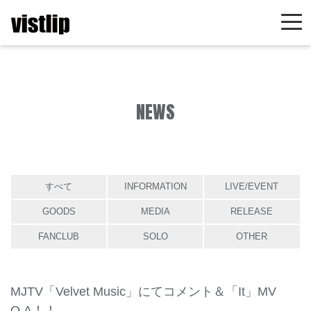
NEWS
すべて
INFORMATION
LIVE/EVENT
GOODS
MEDIA
RELEASE
FANCLUB
SOLO
OTHER
MJTV「Velvet Music」にてコメント＆「It」MV
O.A！！