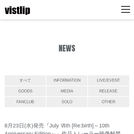
NEWS
すべて
INFORMATION
LIVE/EVENT
GOODS
MEDIA
RELEASE
FANCLUB
SOLO
OTHER
8月23日(水)発売『July Ⅶth [Re:birth]～10th
Anniversary Edition～』作品トレーラー映像解禁