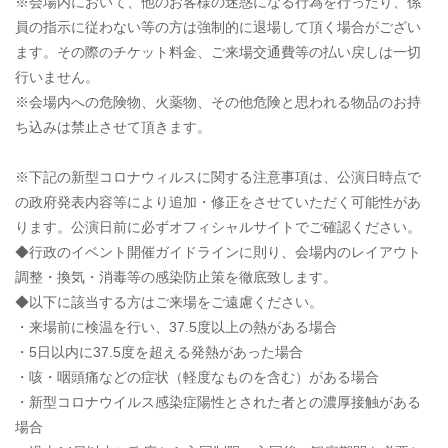
※会場内において、他のお客様の迷惑になる行為を行ったり、係
員の指示に従わない等の方は強制的に退場して頂く場合がござい
ます。その際のチケット料金、ご来場交通費等の払い戻しは一切
行いません。
※会場内への危険物、火薬物、その他危険と思われる物品のお持
ち込みは禁止させて頂きます。
※下記の新型コロナウィルスに関する注意事項は、公演日時点で
の政府発表内容等により追加・修正をさせていただく可能性があ
ります。公演日前に必ずオフィシャルサイトでご確認ください。
◆行政のイベント開催ガイドラインに則り、会場内のレイアウト
調整・換気・消毒等の感染防止策を徹底致します。
◆以下に該当する方はご来場をご遠慮ください。
・来場前に検温を行い、37.5度以上の熱がある場合
・5日以内に37.5度を超える発熱があった場合
・咳・咽頭痛などの症状（軽度なものを含む）がある場合
・新型コロナウイルス感染症陽性とされた者との濃厚接触がある
場合