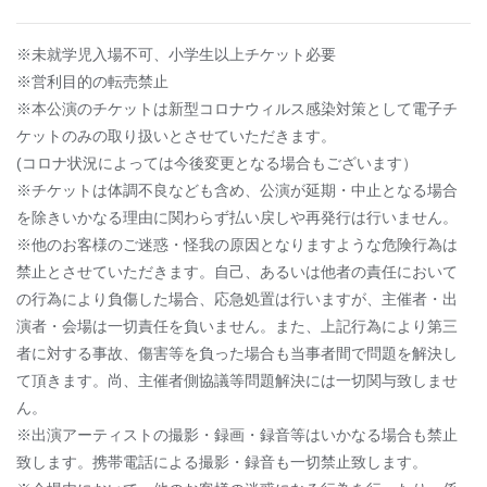
※未就学児入場不可、小学生以上チケット必要
※営利目的の転売禁止
※本公演のチケットは新型コロナウィルス感染対策として電子チ
ケットのみの取り扱いとさせていただきます。
(コロナ状況によっては今後変更となる場合もございます）
※チケットは体調不良なども含め、公演が延期・中止となる場合
を除きいかなる理由に関わらず払い戻しや再発行は行いません。
※他のお客様のご迷惑・怪我の原因となりますような危険行為は
禁止とさせていただきます。自己、あるいは他者の責任において
の行為により負傷した場合、応急処置は行いますが、主催者・出
演者・会場は一切責任を負いません。また、上記行為により第三
者に対する事故、傷害等を負った場合も当事者間で問題を解決し
て頂きます。尚、主催者側協議等問題解決には一切関与致しませ
ん。
※出演アーティストの撮影・録画・録音等はいかなる場合も禁止
致します。携帯電話による撮影・録音も一切禁止致します。