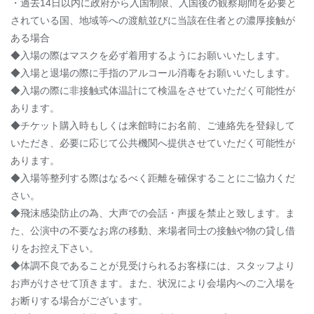
・過去14日以内に政府から入国制限、入国後の観察期間を必要と
されている国、地域等への渡航並びに当該在住者との濃厚接触が
ある場合
◆入場の際はマスクを必ず着用するようにお願いいたします。
◆入場と退場の際に手指のアルコール消毒をお願いいたします。
◆入場の際に非接触式体温計にて検温をさせていただく可能性が
あります。
◆チケット購入時もしくは来館時にお名前、ご連絡先を登録して
いただき、必要に応じて公共機関へ提供させていただく可能性が
あります。
◆入場等整列する際はなるべく距離を確保することにご協力くだ
さい。
◆飛沫感染防止の為、大声での会話・声援を禁止と致します。ま
た、公演中の不要なお席の移動、来場者同士の接触や物の貸し借
りをお控え下さい。
◆体調不良であることが見受けられるお客様には、スタッフより
お声がけさせて頂きます。また、状況により会場内へのご入場を
お断りする場合がございます。