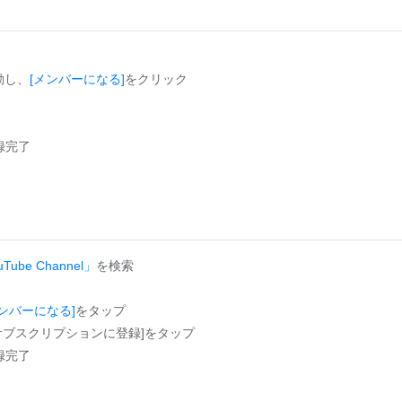
動し、
[メンバーになる]
をクリック
録完了
 YouTube Channel」
を検索
メンバーになる]
をタップ
ら[サブスクリプションに登録]をタップ
録完了