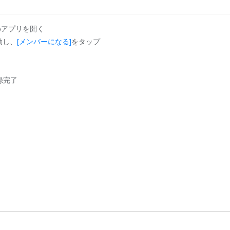
Tubeアプリを開く
動し、
[メンバーになる]
をタップ
録完了