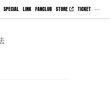
SPECIAL
LINK
FANCLUB
STORE
TICKET
法