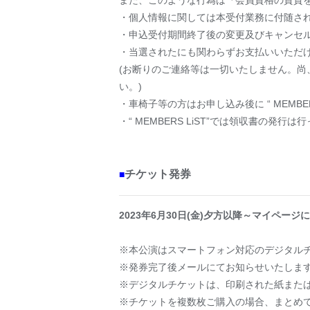
また、このような行為は『会員資格の資質
・個人情報に関しては本受付業務に付随さ
・申込受付期間終了後の変更及びキャンセ
・当選されたにも関わらずお支払いいただ
(お断りのご連絡等は一切いたしません。
い。)
・車椅子等の方はお申し込み後に “ MEMBE
・“ MEMBERS LiST”では領収書の発行
チケット発券
■
2023年6月30日(金)
夕方以降～マイページに
※本公演はスマートフォン対応のデジタル
※発券完了後メールにてお知らせいたしま
※デジタルチケットは、印刷された紙また
※チケットを複数枚ご購入の場合、まとめ