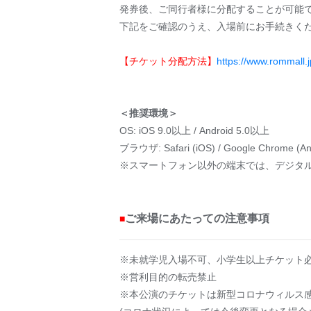
発券後、ご同行者様に分配することが可能
下記をご確認のうえ、入場前にお手続きく
【チケット分配方法】
https://www.rommall.j
＜推奨環境＞
OS: iOS 9.0以上 / Android 5.0以上
ブラウザ: Safari (iOS) / Google Chrome (An
※スマートフォン以外の端末では、デジタ
ご来場にあたっての注意事項
■
※未就学児入場不可、小学生以上チケット
※営利目的の転売禁止
※本公演のチケットは新型コロナウィルス