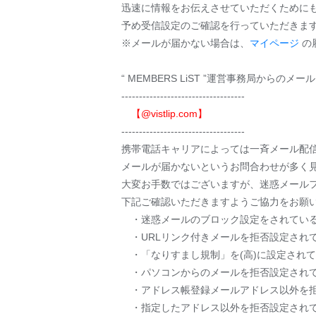
迅速に情報をお伝えさせていただくために
予め受信設定のご確認を行っていただきま
※メールが届かない場合は、
マイページ
の
“ MEMBERS LiST ”運営事務局から
-----------------------------------
【@vistlip.com】
-----------------------------------
携帯電話キャリアによっては一斉メール配
メールが届かないというお問合わせが多く
大変お手数ではございますが、迷惑メール
下記ご確認いただきますようご協力をお
・迷惑メールのブロック設定をされてい
・URLリンク付きメールを拒否設定され
・「なりすまし規制」を(高)に設定され
・パソコンからのメールを拒否設定され
・アドレス帳登録メールアドレス以外を拒
・指定したアドレス以外を拒否設定され