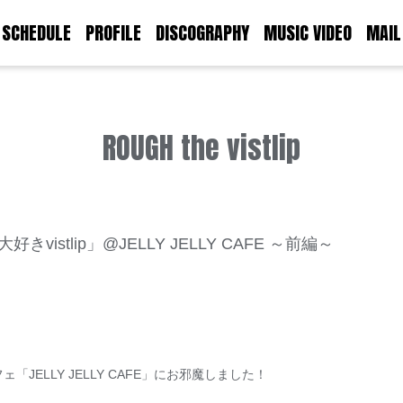
SCHEDULE
PROFILE
DISCOGRAPHY
MUSIC VIDEO
MAIL
ROUGH the vistlip
大好きvistlip」@JELLY JELLY CAFE ～前編～
ELLY JELLY CAFE」にお邪魔しました！