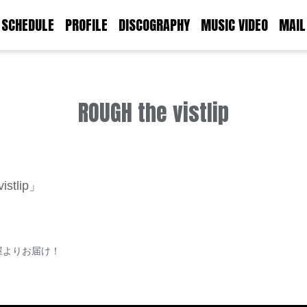
SCHEDULE
PROFILE
DISCOGRAPHY
MUSIC VIDEO
MAIL
ROUGH the vistlip
stlip」
屋よりお届け！