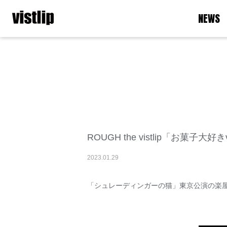
NEWS
ROUGH the vistlip「お菓子大好きvi
2023
.
01
.
29
「シュレーディンガーの猫」東京公演の楽