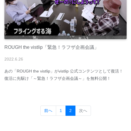
ROUGH the vistlip「緊急！ラフザ企画会議」
2022
.
6
.
26
あの「ROUGH the vistlip」がvistlip 公式コンテンツとして復活！
復活に先駆け「～緊急！ラフザ企画会議～」を無料公開！
(current)
前へ
1
2
次へ