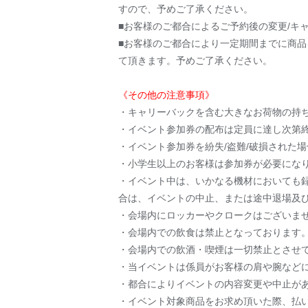
すので、予めご了承ください。
■お客様のご都合によるご予約後の変更/キ
■お客様のご都合により一定期間までに商
て頂きます。予めご了承ください。
《その他の注意事項》
・キャリーバックを含む大きなお荷物の持
・イベント参加券の配布は定員に達し次第
・イベント参加券を紛失/盗難/破損された
・小学生以上のお客様は参加券が必要にな
・イベント中は、いかなる機材においても録
合は、イベントの中止、または途中退場及
・会場内にロッカーやクロークはございま
・会場内での飲食は禁止となっております
・会場内での飲酒・喫煙は一切禁止とさせ
・当イベントは係員がお客様の肩や腕など
・都合によりイベントの内容変更や中止が
・イベント対象商品をお求め頂いた際、払