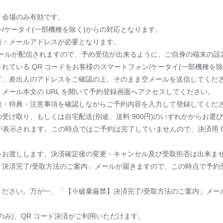
ト会場のみ有効です。
/ケータイ(一部機種を除く)からの対応となります。
号・メールアドレスが必要となります。
ドメインからメールが配信されますので、予め受信が出来るように、ご自身の端末
れている QR コードをお客様のスマートフォン/ケータイ(一部機種を
て、差出人のアドレスをご確認の上、そのまま空メールを送信してくだ
メール本文の URL を開いて予約登録画面へアクセスしてください。
量・特典・注意事項を確認しながらご予約内容を入力して登録してくだ
受け取り、もしくは自宅配送(別途、送料 900円)のいずれかからお選
ドが表示されます。この時点ではご予約は完了していませんので、決済用 
をお渡しします。決済確定後の変更・キャンセル及び受取拒否は出来ま
】決済完了/受取方法のご案内」メールが届きますので、この時点で予約
ください。万が一、「【※破棄厳禁】決済完了/受取方法のご案内」メー
のみ)、QR コード決済がご利用いただけます。