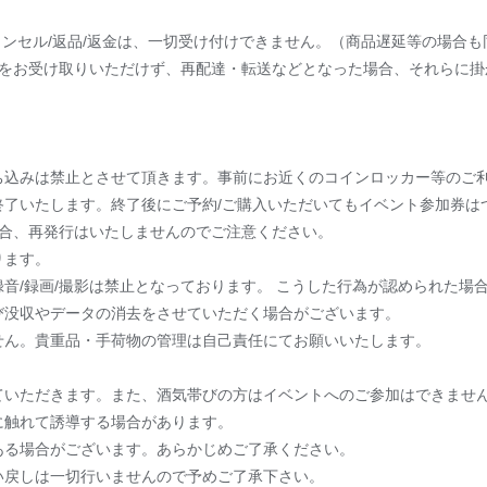
ャンセル/返品/返金は、一切受け付けできません。（商品遅延等の場合も
品をお受け取りいただけず、再配達・転送などとなった場合、それらに掛
ち込みは禁止とさせて頂きます。事前にお近くのコインロッカー等のご
終了いたします。終了後にご予約/ご購入いただいてもイベント参加券は
場合、再発行はいたしませんのでご注意ください。
ります。
音/録画/撮影は禁止となっております。 こうした行為が認められた場
び没収やデータの消去をさせていただく場合がございます。
せん。貴重品・手荷物の管理は自己責任にてお願いいたします。
。
ていただきます。また、酒気帯びの方はイベントへのご参加はできませ
に触れて誘導する場合があります。
ある場合がございます。あらかじめご了承ください。
い戻しは一切行いませんので予めご了承下さい。