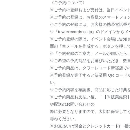
《ご予約について》
※ご予約の登録および受付は、当日イベン
※ご予約の登録は、お客様のスマートフォン
※ご予約の登録には、お客様の携帯電話番
※『towerrecords.co.jp』の
※ご予約登録の際は、イベント会場に告知さ
面の「空メールを作成する」ボタンを押し
※「予約登録のご案内」メールが届いたら、
※ご希望の予約商品をお選びいただき、数
※ご予約商品は、タワーレコード新宿店での
※予約登録が完了すると決済用 QR コー
い。
※ご予約内容を確認後、商品に応じた特典
※ご予約商品お支払い後、「【※破棄厳禁
や配送のお問い合わせの
際に必要となりますので、大切に保管して
尋ねください。
※お支払いは現金とクレジットカード(一括