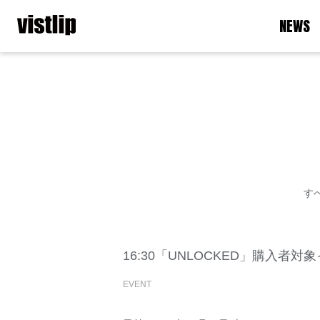
NEWS
す
16:30「UNLOCKED」購入
EVENT