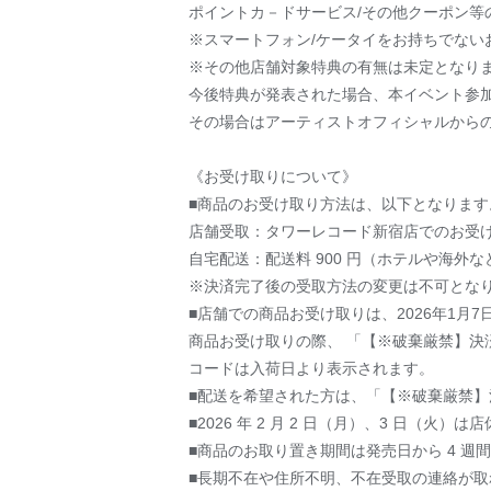
ポイントカ－ドサービス/その他クーポン等
※スマートフォン/ケータイをお持ちでない
※その他店舗対象特典の有無は未定となり
今後特典が発表された場合、本イベント参
その場合はアーティストオフィシャルから
《お受け取りについて》
■商品のお受け取り方法は、以下となります
店舗受取：タワーレコード新宿店でのお受
自宅配送：配送料 900 円（ホテルや海外
※決済完了後の受取方法の変更は不可とな
■店舗での商品お受け取りは、2026年1月7
商品お受け取りの際、 「【※破棄厳禁】決
コードは入荷日より表示されます。
■配送を希望された方は、「【※破棄厳禁】
■2026 年 2 月 2 日（月）、3 日
■商品のお取り置き期間は発売日から 4 週間とな
■長期不在や住所不明、不在受取の連絡が