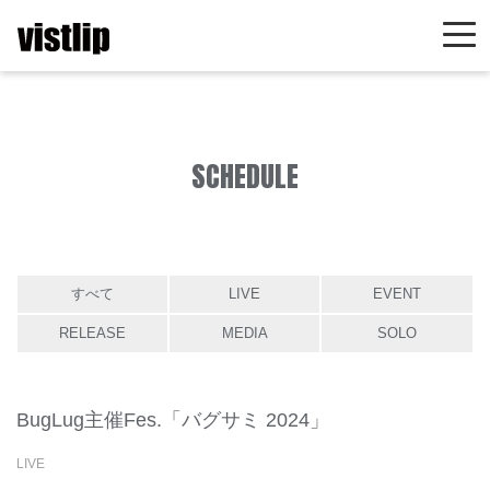
SCHEDULE
すべて
LIVE
EVENT
RELEASE
MEDIA
SOLO
BugLug主催Fes.「バグサミ 2024」
LIVE