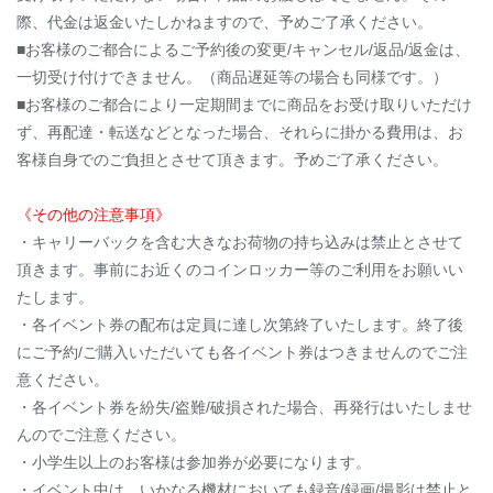
際、代金は返金いたしかねますので、予めご了承ください。
■お客様のご都合によるご予約後の変更/キャンセル/返品/返金は、
一切受け付けできません。（商品遅延等の場合も同様です。）
■お客様のご都合により一定期間までに商品をお受け取りいただけ
ず、再配達・転送などとなった場合、それらに掛かる費用は、お
客様自身でのご負担とさせて頂きます。予めご了承ください。
《その他の注意事項》
・キャリーバックを含む大きなお荷物の持ち込みは禁止とさせて
頂きます。事前にお近くのコインロッカー等のご利用をお願いい
たします。
・各イベント券の配布は定員に達し次第終了いたします。終了後
にご予約/ご購入いただいても各イベント券はつきませんのでご注
意ください。
・各イベント券を紛失/盗難/破損された場合、再発行はいたしませ
んのでご注意ください。
・小学生以上のお客様は参加券が必要になります。
・イベント中は、いかなる機材においても録音/録画/撮影は禁止と