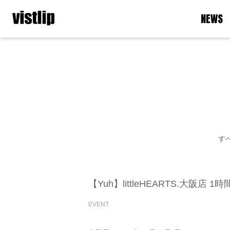
NEWS
す
【Yuh】littleHEARTS.大阪店
EVENT