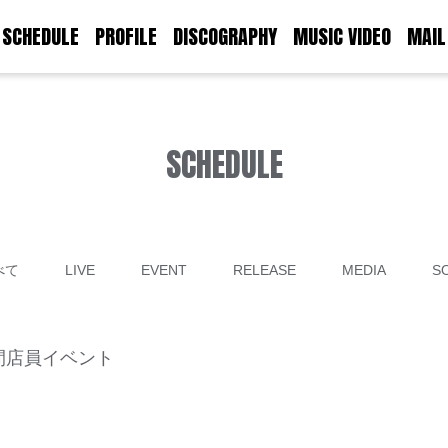
SCHEDULE
PROFILE
DISCOGRAPHY
MUSIC VIDEO
MAIL
SCHEDULE
べて
LIVE
EVENT
RELEASE
MEDIA
S
 1時間店員イベント